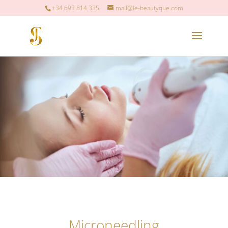
+34 693 814 335
mail@le-beautyque.com
Microneedling